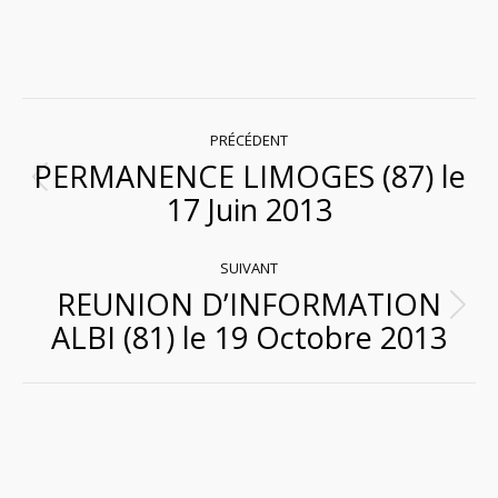
Navigation
PRÉCÉDENT
PERMANENCE LIMOGES (87) le
article
Article
17 Juin 2013
précédent
:
SUIVANT
REUNION D’INFORMATION
Article
ALBI (81) le 19 Octobre 2013
suivant
: