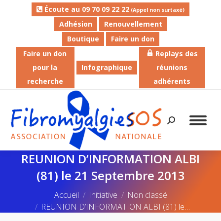
Écoute au 09 70 09 22 22
(Appel non surtaxé)
Adhésion
Renouvellement
Boutique
Faire un don
Faire un don
Replays des
pour la
Infographique
réunions
recherche
adhérents
Recherche
:
REUNION D’INFORMATION ALBI
(81) le 21 Septembre 2013
Vous êtes ici :
Accueil
Initiative
Non classé
REUNION D’INFORMATION ALBI (81) le…