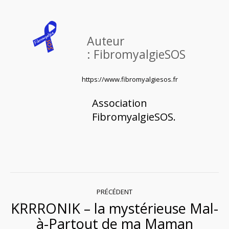
Auteur
:
FibromyalgieSOS
https://www.fibromyalgiesos.fr
Association
FibromyalgieSOS.
Navigation
PRÉCÉDENT
KRRRONIK – la mystérieuse Mal-
article
Article
à-Partout de ma Maman